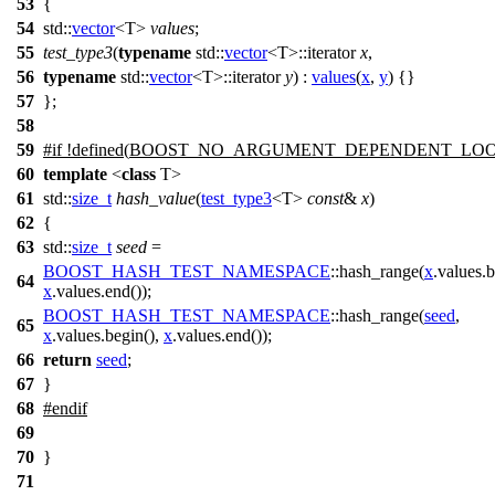
53
{
54
std::
vector
<T>
values
;
55
test_type3
(
typename
std::
vector
<T>::iterator
x
,
56
typename
std::
vector
<T>::iterator
y
) :
values
(
x
,
y
) {}
57
};
58
59
#
if
!defined(
BOOST_NO_ARGUMENT_DEPENDENT_LO
60
template
<
class
T>
61
std::
size_t
hash_value
(
test_type3
<T>
const
&
x
)
62
{
63
std::
size_t
seed
=
BOOST_HASH_TEST_NAMESPACE
::hash_range(
x
.values.b
64
x
.values.end());
BOOST_HASH_TEST_NAMESPACE
::hash_range(
seed
,
65
x
.values.begin(),
x
.values.end());
66
return
seed
;
67
}
68
#
endif
69
70
}
71