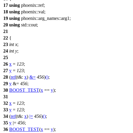
17
using
phoenix::
ref;
18
using
phoenix::
val;
19
using
phoenix::arg_names::
arg1;
20
using
std::
cout;
21
22
{
23
int
x
;
24
int
y
;
25
26
x
=
123
;
27
y
=
123
;
28
(
ref
(
t&:
x
)
&=
456
)
()
;
29
y
&=
456
;
30
BOOST_TEST
(
x
==
y
);
31
32
x
=
123
;
33
y
=
123
;
34
(
ref
(
t&:
x
)
|=
456
)
()
;
35
y
|=
456
;
36
BOOST_TEST
(
x
==
y
);