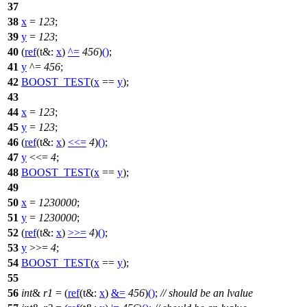
37
38
x
=
123
;
39
y
=
123
;
40
(
ref
(
t&:
x
)
^=
456
)
()
;
41
y
^=
456
;
42
BOOST_TEST
(
x
==
y
);
43
44
x
=
123
;
45
y
=
123
;
46
(
ref
(
t&:
x
)
<<=
4
)
()
;
47
y
<<=
4
;
48
BOOST_TEST
(
x
==
y
);
49
50
x
=
1230000
;
51
y
=
1230000
;
52
(
ref
(
t&:
x
)
>>=
4
)
()
;
53
y
>>=
4
;
54
BOOST_TEST
(
x
==
y
);
55
56
int
&
r1
= (
ref
(
t&:
x
)
&=
456
)
()
;
// should be an lvalue