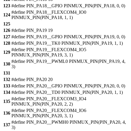
123
#define PIN_PA18__GPIO PINMUX_PIN(PIN_PA18, 0, 0)
#define PIN_PA18__FLEXCOM4_IO0
124
PINMUX_PIN(PIN_PA18, 1, 1)
125
126
#define PIN_PA19 19
127
#define PIN_PA19__GPIO PINMUX_PIN(PIN_PA19, 0, 0)
128
#define PIN_PA19__TK0 PINMUX_PIN(PIN_PA19, 1, 1)
#define PIN_PA19__FLEXCOM4_IO5
129
PINMUX_PIN(PIN_PA19, 3, 1)
#define PIN_PA19__PWML0 PINMUX_PIN(PIN_PA19, 4,
130
3)
131
132
#define PIN_PA20 20
133
#define PIN_PA20__GPIO PINMUX_PIN(PIN_PA20, 0, 0)
134
#define PIN_PA20__TD0 PINMUX_PIN(PIN_PA20, 1, 1)
#define PIN_PA20__FLEXCOM3_IO4
135
PINMUX_PIN(PIN_PA20, 2, 2)
#define PIN_PA20__FLEXCOM4_IO6
136
PINMUX_PIN(PIN_PA20, 3, 1)
#define PIN_PA20__PWMH0 PINMUX_PIN(PIN_PA20, 4,
137
3)