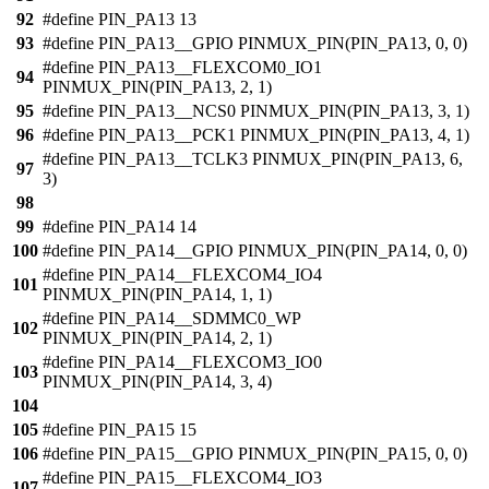
92
#define PIN_PA13 13
93
#define PIN_PA13__GPIO PINMUX_PIN(PIN_PA13, 0, 0)
#define PIN_PA13__FLEXCOM0_IO1
94
PINMUX_PIN(PIN_PA13, 2, 1)
95
#define PIN_PA13__NCS0 PINMUX_PIN(PIN_PA13, 3, 1)
96
#define PIN_PA13__PCK1 PINMUX_PIN(PIN_PA13, 4, 1)
#define PIN_PA13__TCLK3 PINMUX_PIN(PIN_PA13, 6,
97
3)
98
99
#define PIN_PA14 14
100
#define PIN_PA14__GPIO PINMUX_PIN(PIN_PA14, 0, 0)
#define PIN_PA14__FLEXCOM4_IO4
101
PINMUX_PIN(PIN_PA14, 1, 1)
#define PIN_PA14__SDMMC0_WP
102
PINMUX_PIN(PIN_PA14, 2, 1)
#define PIN_PA14__FLEXCOM3_IO0
103
PINMUX_PIN(PIN_PA14, 3, 4)
104
105
#define PIN_PA15 15
106
#define PIN_PA15__GPIO PINMUX_PIN(PIN_PA15, 0, 0)
#define PIN_PA15__FLEXCOM4_IO3
107