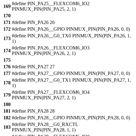
#define PIN_PA25__FLEXCOM6_IO2
169
PINMUX_PIN(PIN_PA25, 2, 1)
170
171
#define PIN_PA26 26
172
#define PIN_PA26__GPIO PINMUX_PIN(PIN_PA26, 0, 0)
#define PIN_PA26__G0_TX0 PINMUX_PIN(PIN_PA26, 1,
173
1)
#define PIN_PA26__FLEXCOM6_IO3
174
PINMUX_PIN(PIN_PA26, 2, 1)
175
176
#define PIN_PA27 27
177
#define PIN_PA27__GPIO PINMUX_PIN(PIN_PA27, 0, 0)
#define PIN_PA27__G0_TX1 PINMUX_PIN(PIN_PA27, 1,
178
1)
#define PIN_PA27__FLEXCOM6_IO4
179
PINMUX_PIN(PIN_PA27, 2, 1)
180
181
#define PIN_PA28 28
182
#define PIN_PA28__GPIO PINMUX_PIN(PIN_PA28, 0, 0)
#define PIN_PA28__G0_RXCTL
183
PINMUX_PIN(PIN_PA28, 1, 1)