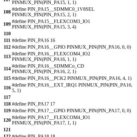
PINMUX_PIN(PIN_PA15, 1, 1)
#define PIN_PA15__SDMMC0_1V8SEL
108
PINMUX_PIN(PIN_PA15, 2, 1)
#define PIN_PA15__FLEXCOM3_IO1
109
PINMUX_PIN(PIN_PA15, 3, 4)
110
111
#define PIN_PA16 16
112
#define PIN_PA16__GPIO PINMUX_PIN(PIN_PA16, 0, 0)
#define PIN_PA16__FLEXCOM4_IO2
113
PINMUX_PIN(PIN_PA16, 1, 1)
#define PIN_PA16__SDMMCo_CD
114
PINMUX_PIN(PIN_PA16, 2, 1)
115
#define PIN_PA16__PCK2 PINMUX_PIN(PIN_PA16, 4, 1)
#define PIN_PA16__EXT_IRQ1 PINMUX_PIN(PIN_PA16,
116
5, 1)
117
118
#define PIN_PA17 17
119
#define PIN_PA17__GPIO PINMUX_PIN(PIN_PA17, 0, 0)
#define PIN_PA17__FLEXCOM4_IO1
120
PINMUX_PIN(PIN_PA17, 1, 1)
121
122
#define PIN_PA18 18