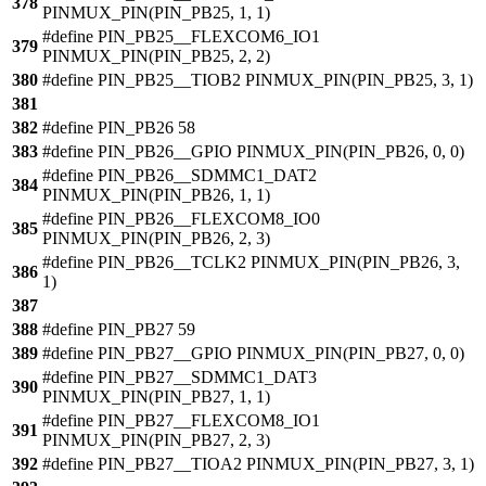
378
PINMUX_PIN(PIN_PB25, 1, 1)
#define PIN_PB25__FLEXCOM6_IO1
379
PINMUX_PIN(PIN_PB25, 2, 2)
380
#define PIN_PB25__TIOB2 PINMUX_PIN(PIN_PB25, 3, 1)
381
382
#define PIN_PB26 58
383
#define PIN_PB26__GPIO PINMUX_PIN(PIN_PB26, 0, 0)
#define PIN_PB26__SDMMC1_DAT2
384
PINMUX_PIN(PIN_PB26, 1, 1)
#define PIN_PB26__FLEXCOM8_IO0
385
PINMUX_PIN(PIN_PB26, 2, 3)
#define PIN_PB26__TCLK2 PINMUX_PIN(PIN_PB26, 3,
386
1)
387
388
#define PIN_PB27 59
389
#define PIN_PB27__GPIO PINMUX_PIN(PIN_PB27, 0, 0)
#define PIN_PB27__SDMMC1_DAT3
390
PINMUX_PIN(PIN_PB27, 1, 1)
#define PIN_PB27__FLEXCOM8_IO1
391
PINMUX_PIN(PIN_PB27, 2, 3)
392
#define PIN_PB27__TIOA2 PINMUX_PIN(PIN_PB27, 3, 1)