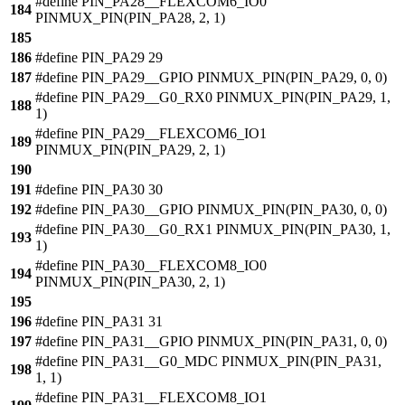
#define PIN_PA28__FLEXCOM6_IO0
184
PINMUX_PIN(PIN_PA28, 2, 1)
185
186
#define PIN_PA29 29
187
#define PIN_PA29__GPIO PINMUX_PIN(PIN_PA29, 0, 0)
#define PIN_PA29__G0_RX0 PINMUX_PIN(PIN_PA29, 1,
188
1)
#define PIN_PA29__FLEXCOM6_IO1
189
PINMUX_PIN(PIN_PA29, 2, 1)
190
191
#define PIN_PA30 30
192
#define PIN_PA30__GPIO PINMUX_PIN(PIN_PA30, 0, 0)
#define PIN_PA30__G0_RX1 PINMUX_PIN(PIN_PA30, 1,
193
1)
#define PIN_PA30__FLEXCOM8_IO0
194
PINMUX_PIN(PIN_PA30, 2, 1)
195
196
#define PIN_PA31 31
197
#define PIN_PA31__GPIO PINMUX_PIN(PIN_PA31, 0, 0)
#define PIN_PA31__G0_MDC PINMUX_PIN(PIN_PA31,
198
1, 1)
#define PIN_PA31__FLEXCOM8_IO1