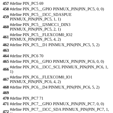
457
#define PIN_PC5 69
458
#define PIN_PC5__GPIO PINMUX_PIN(PIN_PC5, 0, 0)
#define PIN_PC5__I3CC_SDASPUE
459
PINMUX_PIN(PIN_PC5, 1, 1)
#define PIN_PC5__I2SMCC1_DIN3
460
PINMUX_PIN(PIN_PC5, 2, 1)
#define PIN_PC5__FLEXCOM0_IO2
461
PINMUX_PIN(PIN_PC5, 4, 2)
462
#define PIN_PC5__D1 PINMUX_PIN(PIN_PC5, 5, 2)
463
464
#define PIN_PC6 70
465
#define PIN_PC6__GPIO PINMUX_PIN(PIN_PC6, 0, 0)
#define PIN_PC6__I3CC_SCL PINMUX_PIN(PIN_PC6, 1,
466
1)
#define PIN_PC6__FLEXCOM0_IO1
467
PINMUX_PIN(PIN_PC6, 4, 2)
468
#define PIN_PC6__D4 PINMUX_PIN(PIN_PC6, 5, 2)
469
470
#define PIN_PC7 71
471
#define PIN_PC7__GPIO PINMUX_PIN(PIN_PC7, 0, 0)
#define PIN_PC7__I3CC_SDA PINMUX_PIN(PIN_PC7, 1,
472