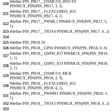
#define PIN_PB17__I2SMCC0_DOUT0
320
PINMUX_PIN(PIN_PB17, 3, 3)
#define PIN_PB17__FLEXCOM10_IO3
321
PINMUX_PIN(PIN_PB17, 4, 1)
#define PIN_PB17__PWML1 PINMUX_PIN(PIN_PB17, 5,
322
1)
323
#define PIN_PB17__TIOA4 PINMUX_PIN(PIN_PB17, 6, 2)
324
325
#define PIN_PB18 50
326
#define PIN_PB18__GPIO PINMUX_PIN(PIN_PB18, 0, 0)
#define PIN_PB18__QSPI0_IO7 PINMUX_PIN(PIN_PB18,
327
1, 1)
#define PIN_PB18__QSPI1_IO3 PINMUX_PIN(PIN_PB18,
328
2, 1)
#define PIN_PB18__I2SMCC0_MCK
329
PINMUX_PIN(PIN_PB18, 3, 3)
#define PIN_PB18__FLEXCOM10_IO2
330
PINMUX_PIN(PIN_PB18, 4, 1)
#define PIN_PB18__PWMH1 PINMUX_PIN(PIN_PB18, 5,
331
1)
332
#define PIN_PB18__TIOA5 PINMUX_PIN(PIN_PB18, 6, 2)
333