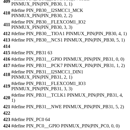
409
PINMUX_PIN(PIN_PB30, 1, 1)
#define PIN_PB30__I2SMCC1_MCK
410
PINMUX_PIN(PIN_PB30, 2, 2)
#define PIN_PB30__FLEXCOM1_IO2
411
PINMUX_PIN(PIN_PB30, 3, 3)
412
#define PIN_PB30__TIOA1 PINMUX_PIN(PIN_PB30, 4, 1)
413
#define PIN_PB30__NCS1 PINMUX_PIN(PIN_PB30, 5, 1)
414
415
#define PIN_PB31 63
416
#define PIN_PB31__GPIO PINMUX_PIN(PIN_PB31, 0, 0)
417
#define PIN_PB31__PCK7 PINMUX_PIN(PIN_PB31, 1, 2)
#define PIN_PB31__I2SMCC1_DIN1
418
PINMUX_PIN(PIN_PB31, 2, 1)
#define PIN_PB31__FLEXCOM1_IO3
419
PINMUX_PIN(PIN_PB31, 3, 3)
#define PIN_PB31__TCLK1 PINMUX_PIN(PIN_PB31, 4,
420
1)
421
#define PIN_PB31__NWE PINMUX_PIN(PIN_PB31, 5, 2)
422
423
#define PIN_PC0 64
424
#define PIN_PC0__GPIO PINMUX_PIN(PIN_PC0, 0, 0)