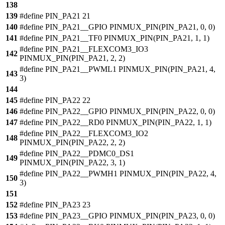
138
139
#define PIN_PA21 21
140
#define PIN_PA21__GPIO PINMUX_PIN(PIN_PA21, 0, 0)
141
#define PIN_PA21__TF0 PINMUX_PIN(PIN_PA21, 1, 1)
#define PIN_PA21__FLEXCOM3_IO3
142
PINMUX_PIN(PIN_PA21, 2, 2)
#define PIN_PA21__PWML1 PINMUX_PIN(PIN_PA21, 4,
143
3)
144
145
#define PIN_PA22 22
146
#define PIN_PA22__GPIO PINMUX_PIN(PIN_PA22, 0, 0)
147
#define PIN_PA22__RD0 PINMUX_PIN(PIN_PA22, 1, 1)
#define PIN_PA22__FLEXCOM3_IO2
148
PINMUX_PIN(PIN_PA22, 2, 2)
#define PIN_PA22__PDMC0_DS1
149
PINMUX_PIN(PIN_PA22, 3, 1)
#define PIN_PA22__PWMH1 PINMUX_PIN(PIN_PA22, 4,
150
3)
151
152
#define PIN_PA23 23
153
#define PIN_PA23__GPIO PINMUX_PIN(PIN_PA23, 0, 0)