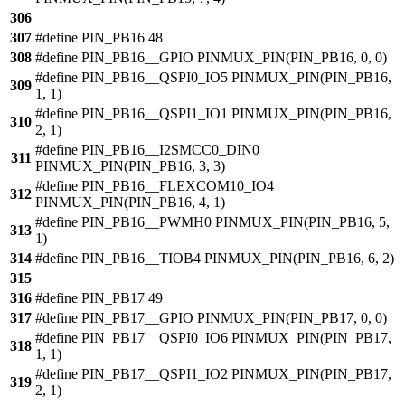
306
307
#define PIN_PB16 48
308
#define PIN_PB16__GPIO PINMUX_PIN(PIN_PB16, 0, 0)
#define PIN_PB16__QSPI0_IO5 PINMUX_PIN(PIN_PB16,
309
1, 1)
#define PIN_PB16__QSPI1_IO1 PINMUX_PIN(PIN_PB16,
310
2, 1)
#define PIN_PB16__I2SMCC0_DIN0
311
PINMUX_PIN(PIN_PB16, 3, 3)
#define PIN_PB16__FLEXCOM10_IO4
312
PINMUX_PIN(PIN_PB16, 4, 1)
#define PIN_PB16__PWMH0 PINMUX_PIN(PIN_PB16, 5,
313
1)
314
#define PIN_PB16__TIOB4 PINMUX_PIN(PIN_PB16, 6, 2)
315
316
#define PIN_PB17 49
317
#define PIN_PB17__GPIO PINMUX_PIN(PIN_PB17, 0, 0)
#define PIN_PB17__QSPI0_IO6 PINMUX_PIN(PIN_PB17,
318
1, 1)
#define PIN_PB17__QSPI1_IO2 PINMUX_PIN(PIN_PB17,
319
2, 1)