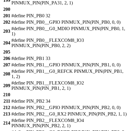
199
PINMUX_PIN(PIN_PA31, 2, 1)
200
201
#define PIN_PB0 32
202
#define PIN_PB0__GPIO PINMUX_PIN(PIN_PB0, 0, 0)
#define PIN_PB0__G0_MDIO PINMUX_PIN(PIN_PB0, 1,
203
1)
#define PIN_PB0__FLEXCOM8_IO3
204
PINMUX_PIN(PIN_PB0, 2, 2)
205
206
#define PIN_PB1 33
207
#define PIN_PB1__GPIO PINMUX_PIN(PIN_PB1, 0, 0)
#define PIN_PB1__G0_REFCK PINMUX_PIN(PIN_PB1,
208
1, 2)
#define PIN_PB1__FLEXCOM8_IO2
209
PINMUX_PIN(PIN_PB1, 2, 1)
210
211
#define PIN_PB2 34
212
#define PIN_PB2__GPIO PINMUX_PIN(PIN_PB2, 0, 0)
213
#define PIN_PB2__G0_RX2 PINMUX_PIN(PIN_PB2, 1, 1)
#define PIN_PB2__FLEXCOM8_IO4
214
PINMUX_PIN(PIN_PB2, 2, 1)