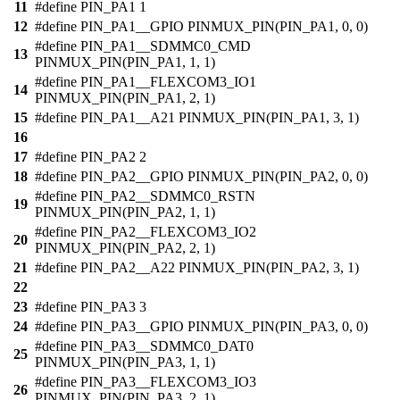
11
#define PIN_PA1 1
12
#define PIN_PA1__GPIO PINMUX_PIN(PIN_PA1, 0, 0)
#define PIN_PA1__SDMMC0_CMD
13
PINMUX_PIN(PIN_PA1, 1, 1)
#define PIN_PA1__FLEXCOM3_IO1
14
PINMUX_PIN(PIN_PA1, 2, 1)
15
#define PIN_PA1__A21 PINMUX_PIN(PIN_PA1, 3, 1)
16
17
#define PIN_PA2 2
18
#define PIN_PA2__GPIO PINMUX_PIN(PIN_PA2, 0, 0)
#define PIN_PA2__SDMMC0_RSTN
19
PINMUX_PIN(PIN_PA2, 1, 1)
#define PIN_PA2__FLEXCOM3_IO2
20
PINMUX_PIN(PIN_PA2, 2, 1)
21
#define PIN_PA2__A22 PINMUX_PIN(PIN_PA2, 3, 1)
22
23
#define PIN_PA3 3
24
#define PIN_PA3__GPIO PINMUX_PIN(PIN_PA3, 0, 0)
#define PIN_PA3__SDMMC0_DAT0
25
PINMUX_PIN(PIN_PA3, 1, 1)
#define PIN_PA3__FLEXCOM3_IO3
26
PINMUX_PIN(PIN_PA3, 2, 1)