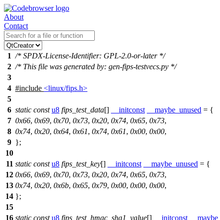
About
Contact
1
/* SPDX-License-Identifier: GPL-2.0-or-later */
2
/* This file was generated by: gen-fips-testvecs.py */
3
4
#include
<linux/fips.h>
5
6
static
const
u8
fips_test_data
[]
__initconst
__maybe_unused
= {
7
0x66
,
0x69
,
0x70
,
0x73
,
0x20
,
0x74
,
0x65
,
0x73
,
8
0x74
,
0x20
,
0x64
,
0x61
,
0x74
,
0x61
,
0x00
,
0x00
,
9
};
10
11
static
const
u8
fips_test_key
[]
__initconst
__maybe_unused
= {
12
0x66
,
0x69
,
0x70
,
0x73
,
0x20
,
0x74
,
0x65
,
0x73
,
13
0x74
,
0x20
,
0x6b
,
0x65
,
0x79
,
0x00
,
0x00
,
0x00
,
14
};
15
16
static
const
u8
fips_test_hmac_sha1_value
[]
__initconst
__maybe