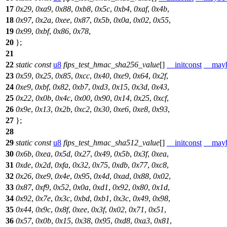
17
0x29
,
0xa9
,
0x88
,
0xb8
,
0x5c
,
0xb4
,
0xaf
,
0x4b
,
18
0x97
,
0x2a
,
0xee
,
0x87
,
0x5b
,
0x0a
,
0x02
,
0x55
,
19
0x99
,
0xbf
,
0x86
,
0x78
,
20
};
21
22
static
const
u8
fips_test_hmac_sha256_value
[]
__initconst
__may
23
0x59
,
0x25
,
0x85
,
0xcc
,
0x40
,
0xe9
,
0x64
,
0x2f
,
24
0xe9
,
0xbf
,
0x82
,
0xb7
,
0xd3
,
0x15
,
0x3d
,
0x43
,
25
0x22
,
0x0b
,
0x4c
,
0x00
,
0x90
,
0x14
,
0x25
,
0xcf
,
26
0x9e
,
0x13
,
0x2b
,
0xc2
,
0x30
,
0xe6
,
0xe8
,
0x93
,
27
};
28
29
static
const
u8
fips_test_hmac_sha512_value
[]
__initconst
__may
30
0x6b
,
0xea
,
0x5d
,
0x27
,
0x49
,
0x5b
,
0x3f
,
0xea
,
31
0xde
,
0x2d
,
0xfa
,
0x32
,
0x75
,
0xdb
,
0x77
,
0xc8
,
32
0x26
,
0xe9
,
0x4e
,
0x95
,
0x4d
,
0xad
,
0x88
,
0x02
,
33
0x87
,
0xf9
,
0x52
,
0x0a
,
0xd1
,
0x92
,
0x80
,
0x1d
,
34
0x92
,
0x7e
,
0x3c
,
0xbd
,
0xb1
,
0x3c
,
0x49
,
0x98
,
35
0x44
,
0x9c
,
0x8f
,
0xee
,
0x3f
,
0x02
,
0x71
,
0x51
,
36
0x57
,
0x0b
,
0x15
,
0x38
,
0x95
,
0xd8
,
0xa3
,
0x81
,