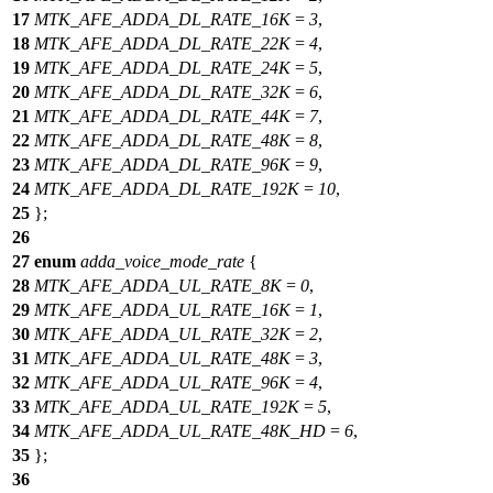
17
MTK_AFE_ADDA_DL_RATE_16K
=
3
,
18
MTK_AFE_ADDA_DL_RATE_22K
=
4
,
19
MTK_AFE_ADDA_DL_RATE_24K
=
5
,
20
MTK_AFE_ADDA_DL_RATE_32K
=
6
,
21
MTK_AFE_ADDA_DL_RATE_44K
=
7
,
22
MTK_AFE_ADDA_DL_RATE_48K
=
8
,
23
MTK_AFE_ADDA_DL_RATE_96K
=
9
,
24
MTK_AFE_ADDA_DL_RATE_192K
=
10
,
25
};
26
27
enum
adda_voice_mode_rate
{
28
MTK_AFE_ADDA_UL_RATE_8K
=
0
,
29
MTK_AFE_ADDA_UL_RATE_16K
=
1
,
30
MTK_AFE_ADDA_UL_RATE_32K
=
2
,
31
MTK_AFE_ADDA_UL_RATE_48K
=
3
,
32
MTK_AFE_ADDA_UL_RATE_96K
=
4
,
33
MTK_AFE_ADDA_UL_RATE_192K
=
5
,
34
MTK_AFE_ADDA_UL_RATE_48K_HD
=
6
,
35
};
36