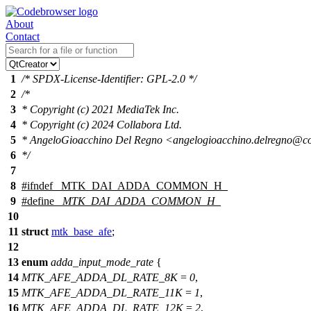
About
Contact
1
/* SPDX-License-Identifier: GPL-2.0 */
2
/*
3
* Copyright (c) 2021 MediaTek Inc.
4
* Copyright (c) 2024 Collabora Ltd.
5
* AngeloGioacchino Del Regno <angelogioacchino.delregno@c
6
*/
7
8
#
ifndef
_MTK_DAI_ADDA_COMMON_H_
9
#define
_MTK_DAI_ADDA_COMMON_H_
10
11
struct
mtk_base_afe
;
12
13
enum
adda_input_mode_rate
{
14
MTK_AFE_ADDA_DL_RATE_8K
=
0
,
15
MTK_AFE_ADDA_DL_RATE_11K
=
1
,
16
MTK_AFE_ADDA_DL_RATE_12K
=
2
,