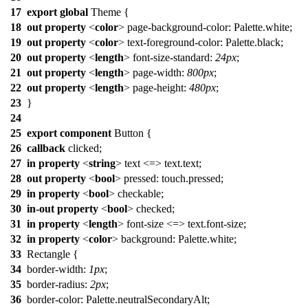
17
export
global
Theme {
18
out
property
<
color
>
page-background-color
: Palette.white;
19
out
property
<
color
>
text-foreground-color
: Palette.black;
20
out
property
<
length
>
font-size-standard
:
24px
;
21
out
property
<
length
>
page-width
:
800px
;
22
out
property
<
length
>
page-height
:
480px
;
23
}
24
25
export
component
Button
{
26
callback
clicked;
27
in
property
<
string
>
text
<=> text.text;
28
out
property
<
bool
>
pressed
: touch.pressed;
29
in
property
<
bool
> checkable;
30
in-out
property
<
bool
> checked;
31
in
property
<
length
>
font-size
<=> text.font-size;
32
in
property
<
color
>
background
: Palette.white;
33
Rectangle
{
34
border-width
:
1px
;
35
border-radius
:
2px
;
36
border-color
: Palette.neutralSecondaryAlt;