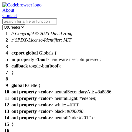
About
Contact
1
// Copyright © 2025 David Haig
2
// SPDX-License-Identifier: MIT
3
4
export
global
Globals {
5
in
property
<
bool
> hardware-user-btn-pressed;
6
callback
toggle-btn(
bool
);
7
}
8
9
global
Palette {
10
out
property
<
color
>
neutralSecondaryAlt
: #8a8886;
11
out
property
<
color
>
neutralLight
: #edebe9;
12
out
property
<
color
>
white
: #ffffff;
13
out
property
<
color
>
black
: #
000000
;
14
out
property
<
color
>
neutralDark
: #201f1e;
15
}
16