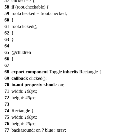
57
clicked => {
58
if
(root.checkable) {
59
root.checked = !root.checked;
60
}
61
root.clicked();
62
}
63
}
64
65
@children
66
}
67
68
export
component
Toggle
inherits
Rectangle
{
69
callback
clicked();
70
in-out
property
<
bool
> on;
71
width
:
100px
;
72
height
:
40px
;
73
74
Rectangle
{
75
width
:
100px
;
76
height
:
40px
;
77
background
: on ?
blue
: gray;