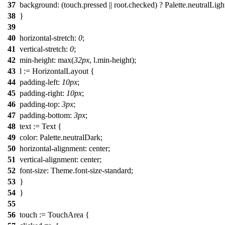
37
background
: (touch.pressed || root.checked) ? Palette.
neutralLigh
38
}
39
40
horizontal-stretch
:
0
;
41
vertical-stretch
:
0
;
42
min-height
:
max
(
32px
, l.
min
-height);
43
l :=
HorizontalLayout
{
44
padding-left
:
10px
;
45
padding-right
:
10px
;
46
padding-top
:
3px
;
47
padding-bottom
:
3px
;
48
text :=
Text
{
49
color
: Palette.neutralDark;
50
horizontal-alignment
: center;
51
vertical-alignment
: center;
52
font-size
: Theme.font-size-standard;
53
}
54
}
55
56
touch :=
TouchArea
{