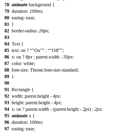
78
animate
background {
79
duration
:
100ms
;
80
easing
: ease;
81
}
82
border-radius
:
20px
;
83
84
Text
{
85
text
: on ?
"On"
:
"Off"
;
86
x
: on ?
8px
: parent.width -
50px
;
87
color
: white;
88
font-size
: Theme.font-size-standard;
89
}
90
91
Rectangle
{
92
width
: parent.height -
4px
;
93
height
: parent.height -
4px
;
94
x
: on ? parent.width - (parent.height -
2px
) :
2px
;
95
animate
x {
96
duration
:
100ms
;
97
easing
: ease;