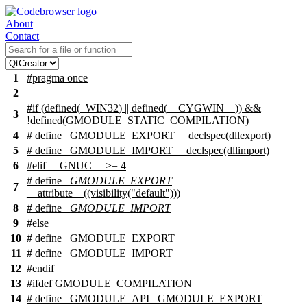
About
Contact
1
#pragma once
2
#
if
(defined(
_WIN32
) || defined(
__CYGWIN__
)) &&
3
!defined(
GMODULE_STATIC_COMPILATION
)
4
# define _GMODULE_EXPORT __declspec(dllexport)
5
# define _GMODULE_IMPORT __declspec(dllimport)
6
#
elif
__GNUC__
>= 4
# define
_GMODULE_EXPORT
7
__attribute__((visibility("default")))
8
# define
_GMODULE_IMPORT
9
#
else
10
# define _GMODULE_EXPORT
11
# define _GMODULE_IMPORT
12
#
endif
13
#
ifdef
GMODULE_COMPILATION
14
# define _GMODULE_API _GMODULE_EXPORT