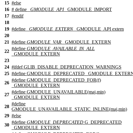
15
#
else
16
# define
_GMODULE_API
_GMODULE_IMPORT
17
#
endif
18
19
#define
_GMODULE_EXTERN
_GMODULE_API extern
20
21
#define
GMODULE_VAR
_GMODULE_EXTERN
#define
GMODULE_AVAILABLE_IN_ALL
22
_GMODULE_EXTERN
23
24
#
ifdef
GLIB_DISABLE_DEPRECATION_WARNINGS
25
#define GMODULE_DEPRECATED _GMODULE_EXTER
#define GMODULE_DEPRECATED_FOR(f)
26
_GMODULE_EXTERN
#define GMODULE_UNAVAILABLE(maj,min)
27
_GMODULE_EXTERN
#define
28
GMODULE_UNAVAILABLE_STATIC_INLINE(maj,min)
29
#
else
#define
GMODULE_DEPRECATED
G_DEPRECATED
30
_GMODULE_EXTERN