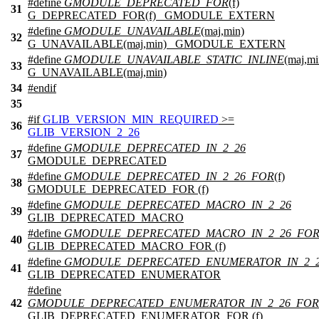
#define
GMODULE_DEPRECATED_FOR
(f)
31
G_DEPRECATED_FOR(f) _GMODULE_EXTERN
#define
GMODULE_UNAVAILABLE
(maj,min)
32
G_UNAVAILABLE(maj,min) _GMODULE_EXTERN
#define
GMODULE_UNAVAILABLE_STATIC_INLINE
(maj,mi
33
G_UNAVAILABLE(maj,min)
34
#
endif
35
#
if
GLIB_VERSION_MIN_REQUIRED
>=
36
GLIB_VERSION_2_26
#define
GMODULE_DEPRECATED_IN_2_26
37
GMODULE_DEPRECATED
#define
GMODULE_DEPRECATED_IN_2_26_FOR
(f)
38
GMODULE_DEPRECATED_FOR (f)
#define
GMODULE_DEPRECATED_MACRO_IN_2_26
39
GLIB_DEPRECATED_MACRO
#define
GMODULE_DEPRECATED_MACRO_IN_2_26_FO
40
GLIB_DEPRECATED_MACRO_FOR (f)
#define
GMODULE_DEPRECATED_ENUMERATOR_IN_2_
41
GLIB_DEPRECATED_ENUMERATOR
#define
42
GMODULE_DEPRECATED_ENUMERATOR_IN_2_26_FOR
GLIB_DEPRECATED_ENUMERATOR_FOR (f)