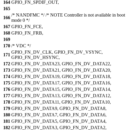
164
GPIO_FN_SPDIF_OUT,
165
/* NANDFMC */ /* NOTE Controller is not available in boot
166
mode 0 */
167
GPIO_FN_FCE,
168
GPIO_FN_FRB,
169
170
/* VDC */
GPIO_FN_DV_CLK, GPIO_FN_DV_VSYNC,
171
GPIO_FN_DV_HSYNC,
172
GPIO_FN_DV_DATA23, GPIO_FN_DV_DATA22,
173
GPIO_FN_DV_DATA21, GPIO_FN_DV_DATA20,
174
GPIO_FN_DV_DATA19, GPIO_FN_DV_DATA18,
175
GPIO_FN_DV_DATA17, GPIO_FN_DV_DATA16,
176
GPIO_FN_DV_DATA15, GPIO_FN_DV_DATA14,
177
GPIO_FN_DV_DATA13, GPIO_FN_DV_DATA12,
178
GPIO_FN_DV_DATA11, GPIO_FN_DV_DATA10,
179
GPIO_FN_DV_DATA9, GPIO_FN_DV_DATA8,
180
GPIO_FN_DV_DATA7, GPIO_FN_DV_DATA6,
181
GPIO_FN_DV_DATA5, GPIO_FN_DV_DATA4,
182
GPIO_FN_DV_DATA3, GPIO_FN_DV_DATA2,