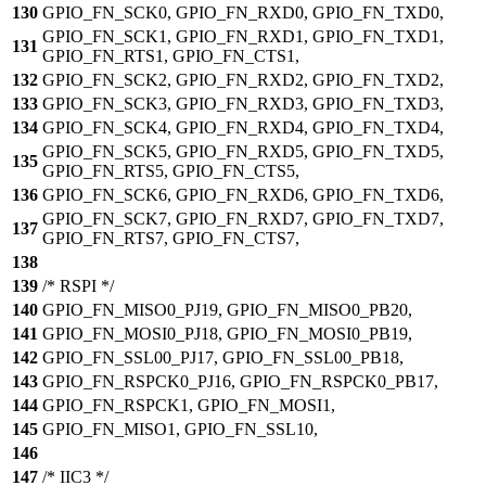
130
GPIO_FN_SCK0, GPIO_FN_RXD0, GPIO_FN_TXD0,
GPIO_FN_SCK1, GPIO_FN_RXD1, GPIO_FN_TXD1,
131
GPIO_FN_RTS1, GPIO_FN_CTS1,
132
GPIO_FN_SCK2, GPIO_FN_RXD2, GPIO_FN_TXD2,
133
GPIO_FN_SCK3, GPIO_FN_RXD3, GPIO_FN_TXD3,
134
GPIO_FN_SCK4, GPIO_FN_RXD4, GPIO_FN_TXD4,
GPIO_FN_SCK5, GPIO_FN_RXD5, GPIO_FN_TXD5,
135
GPIO_FN_RTS5, GPIO_FN_CTS5,
136
GPIO_FN_SCK6, GPIO_FN_RXD6, GPIO_FN_TXD6,
GPIO_FN_SCK7, GPIO_FN_RXD7, GPIO_FN_TXD7,
137
GPIO_FN_RTS7, GPIO_FN_CTS7,
138
139
/* RSPI */
140
GPIO_FN_MISO0_PJ19, GPIO_FN_MISO0_PB20,
141
GPIO_FN_MOSI0_PJ18, GPIO_FN_MOSI0_PB19,
142
GPIO_FN_SSL00_PJ17, GPIO_FN_SSL00_PB18,
143
GPIO_FN_RSPCK0_PJ16, GPIO_FN_RSPCK0_PB17,
144
GPIO_FN_RSPCK1, GPIO_FN_MOSI1,
145
GPIO_FN_MISO1, GPIO_FN_SSL10,
146
147
/* IIC3 */