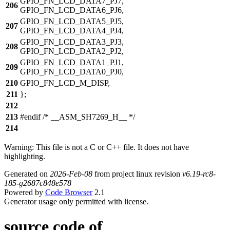
GPIO_FN_LCD_DATA7_PJ7,
206
GPIO_FN_LCD_DATA6_PJ6,
GPIO_FN_LCD_DATA5_PJ5,
207
GPIO_FN_LCD_DATA4_PJ4,
GPIO_FN_LCD_DATA3_PJ3,
208
GPIO_FN_LCD_DATA2_PJ2,
GPIO_FN_LCD_DATA1_PJ1,
209
GPIO_FN_LCD_DATA0_PJ0,
210
GPIO_FN_LCD_M_DISP,
211
};
212
213
#endif /* __ASM_SH7269_H__ */
214
Warning: This file is not a C or C++ file. It does not have
highlighting.
Generated on
2026-Feb-08
from project linux revision
v6.19-rc8-
185-g2687c848e578
Powered by
Code Browser
2.1
Generator usage only permitted with license.
source code of