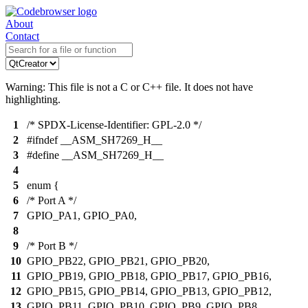
About
Contact
Warning: This file is not a C or C++ file. It does not have
highlighting.
1
/* SPDX-License-Identifier: GPL-2.0 */
2
#ifndef __ASM_SH7269_H__
3
#define __ASM_SH7269_H__
4
5
enum {
6
/* Port A */
7
GPIO_PA1, GPIO_PA0,
8
9
/* Port B */
10
GPIO_PB22, GPIO_PB21, GPIO_PB20,
11
GPIO_PB19, GPIO_PB18, GPIO_PB17, GPIO_PB16,
12
GPIO_PB15, GPIO_PB14, GPIO_PB13, GPIO_PB12,
13
GPIO_PB11, GPIO_PB10, GPIO_PB9, GPIO_PB8,