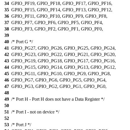
34
GPIO_PF19, GPIO_PF18, GPIO_PF17, GPIO_PF16,
35
GPIO_PF15, GPIO_PF14, GPIO_PF13, GPIO_PF12,
36
GPIO_PF11, GPIO_PF10, GPIO_PF9, GPIO_PF8,
37
GPIO_PF7, GPIO_PF6, GPIO_PF5, GPIO_PF4,
38
GPIO_PF3, GPIO_PF2, GPIO_PF1, GPIO_PF0,
39
40
/* Port G */
41
GPIO_PG27, GPIO_PG26, GPIO_PG25, GPIO_PG24,
42
GPIO_PG23, GPIO_PG22, GPIO_PG21, GPIO_PG20,
43
GPIO_PG19, GPIO_PG18, GPIO_PG17, GPIO_PG16,
44
GPIO_PG15, GPIO_PG14, GPIO_PG13, GPIO_PG12,
45
GPIO_PG11, GPIO_PG10, GPIO_PG9, GPIO_PG8,
46
GPIO_PG7, GPIO_PG6, GPIO_PG5, GPIO_PG4,
47
GPIO_PG3, GPIO_PG2, GPIO_PG1, GPIO_PG0,
48
49
/* Port H - Port H does not have a Data Register */
50
51
/* Port I - not on device */
52
53
/* Port J */