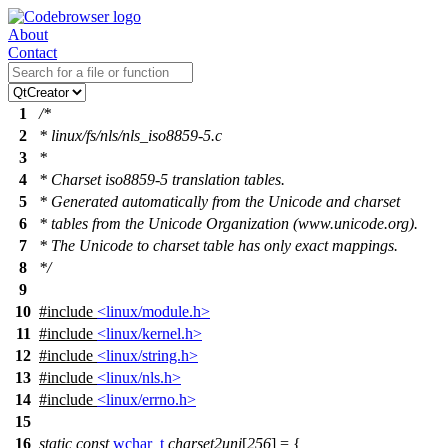
About
Contact
1
/*
2
* linux/fs/nls/nls_iso8859-5.c
3
*
4
* Charset iso8859-5 translation tables.
5
* Generated automatically from the Unicode and charset
6
* tables from the Unicode Organization (www.unicode.org).
7
* The Unicode to charset table has only exact mappings.
8
*/
9
10
#include
<linux/module.h>
11
#include
<linux/kernel.h>
12
#include
<linux/string.h>
13
#include
<linux/nls.h>
14
#include
<linux/errno.h>
15
16
static
const
wchar_t
charset2uni
[
256
] = {