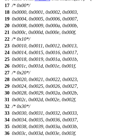
17
/* 0x00*/
18
0x0000
,
0x0001
,
0x0002
,
0x0003
,
19
0x0004
,
0x0005
,
0x0006
,
0x0007
,
20
0x0008
,
0x0009
,
0x000a
,
0x000b
,
21
0x000c
,
0x000d
,
0x000e
,
0x000f
,
22
/* 0x10*/
23
0x0010
,
0x0011
,
0x0012
,
0x0013
,
24
0x0014
,
0x0015
,
0x0016
,
0x0017
,
25
0x0018
,
0x0019
,
0x001a
,
0x001b
,
26
0x001c
,
0x001d
,
0x001e
,
0x001f
,
27
/* 0x20*/
28
0x0020
,
0x0021
,
0x0022
,
0x0023
,
29
0x0024
,
0x0025
,
0x0026
,
0x0027
,
30
0x0028
,
0x0029
,
0x002a
,
0x002b
,
31
0x002c
,
0x002d
,
0x002e
,
0x002f
,
32
/* 0x30*/
33
0x0030
,
0x0031
,
0x0032
,
0x0033
,
34
0x0034
,
0x0035
,
0x0036
,
0x0037
,
35
0x0038
,
0x0039
,
0x003a
,
0x003b
,
36
0x003c
,
0x003d
,
0x003e
,
0x003f
,