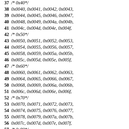
37
/* 0x40*/
38
0x0040
,
0x0041
,
0x0042
,
0x0043
,
39
0x0044
,
0x0045
,
0x0046
,
0x0047
,
40
0x0048
,
0x0049
,
0x004a
,
0x004b
,
41
0x004c
,
0x004d
,
0x004e
,
0x004f
,
42
/* 0x50*/
43
0x0050
,
0x0051
,
0x0052
,
0x0053
,
44
0x0054
,
0x0055
,
0x0056
,
0x0057
,
45
0x0058
,
0x0059
,
0x005a
,
0x005b
,
46
0x005c
,
0x005d
,
0x005e
,
0x005f
,
47
/* 0x60*/
48
0x0060
,
0x0061
,
0x0062
,
0x0063
,
49
0x0064
,
0x0065
,
0x0066
,
0x0067
,
50
0x0068
,
0x0069
,
0x006a
,
0x006b
,
51
0x006c
,
0x006d
,
0x006e
,
0x006f
,
52
/* 0x70*/
53
0x0070
,
0x0071
,
0x0072
,
0x0073
,
54
0x0074
,
0x0075
,
0x0076
,
0x0077
,
55
0x0078
,
0x0079
,
0x007a
,
0x007b
,
56
0x007c
,
0x007d
,
0x007e
,
0x007f
,