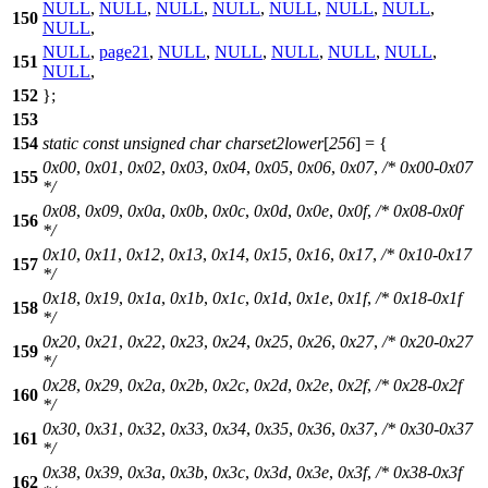
NULL
,
NULL
,
NULL
,
NULL
,
NULL
,
NULL
,
NULL
,
150
NULL
,
NULL
,
page21
,
NULL
,
NULL
,
NULL
,
NULL
,
NULL
,
151
NULL
,
152
};
153
154
static
const
unsigned
char
charset2lower
[
256
] = {
0x00
,
0x01
,
0x02
,
0x03
,
0x04
,
0x05
,
0x06
,
0x07
,
/* 0x00-0x07
155
*/
0x08
,
0x09
,
0x0a
,
0x0b
,
0x0c
,
0x0d
,
0x0e
,
0x0f
,
/* 0x08-0x0f
156
*/
0x10
,
0x11
,
0x12
,
0x13
,
0x14
,
0x15
,
0x16
,
0x17
,
/* 0x10-0x17
157
*/
0x18
,
0x19
,
0x1a
,
0x1b
,
0x1c
,
0x1d
,
0x1e
,
0x1f
,
/* 0x18-0x1f
158
*/
0x20
,
0x21
,
0x22
,
0x23
,
0x24
,
0x25
,
0x26
,
0x27
,
/* 0x20-0x27
159
*/
0x28
,
0x29
,
0x2a
,
0x2b
,
0x2c
,
0x2d
,
0x2e
,
0x2f
,
/* 0x28-0x2f
160
*/
0x30
,
0x31
,
0x32
,
0x33
,
0x34
,
0x35
,
0x36
,
0x37
,
/* 0x30-0x37
161
*/
0x38
,
0x39
,
0x3a
,
0x3b
,
0x3c
,
0x3d
,
0x3e
,
0x3f
,
/* 0x38-0x3f
162