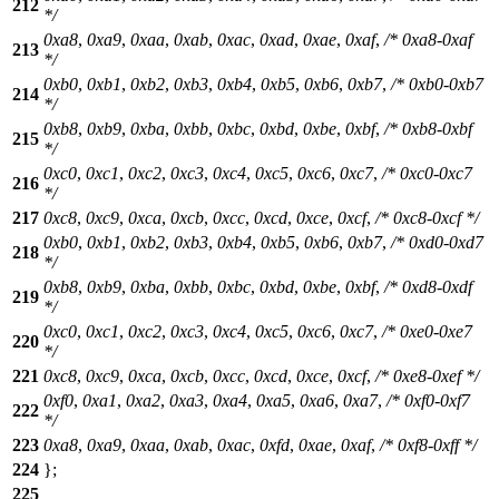
212
*/
0xa8
,
0xa9
,
0xaa
,
0xab
,
0xac
,
0xad
,
0xae
,
0xaf
,
/* 0xa8-0xaf
213
*/
0xb0
,
0xb1
,
0xb2
,
0xb3
,
0xb4
,
0xb5
,
0xb6
,
0xb7
,
/* 0xb0-0xb7
214
*/
0xb8
,
0xb9
,
0xba
,
0xbb
,
0xbc
,
0xbd
,
0xbe
,
0xbf
,
/* 0xb8-0xbf
215
*/
0xc0
,
0xc1
,
0xc2
,
0xc3
,
0xc4
,
0xc5
,
0xc6
,
0xc7
,
/* 0xc0-0xc7
216
*/
217
0xc8
,
0xc9
,
0xca
,
0xcb
,
0xcc
,
0xcd
,
0xce
,
0xcf
,
/* 0xc8-0xcf */
0xb0
,
0xb1
,
0xb2
,
0xb3
,
0xb4
,
0xb5
,
0xb6
,
0xb7
,
/* 0xd0-0xd7
218
*/
0xb8
,
0xb9
,
0xba
,
0xbb
,
0xbc
,
0xbd
,
0xbe
,
0xbf
,
/* 0xd8-0xdf
219
*/
0xc0
,
0xc1
,
0xc2
,
0xc3
,
0xc4
,
0xc5
,
0xc6
,
0xc7
,
/* 0xe0-0xe7
220
*/
221
0xc8
,
0xc9
,
0xca
,
0xcb
,
0xcc
,
0xcd
,
0xce
,
0xcf
,
/* 0xe8-0xef */
0xf0
,
0xa1
,
0xa2
,
0xa3
,
0xa4
,
0xa5
,
0xa6
,
0xa7
,
/* 0xf0-0xf7
222
*/
223
0xa8
,
0xa9
,
0xaa
,
0xab
,
0xac
,
0xfd
,
0xae
,
0xaf
,
/* 0xf8-0xff */
224
};
225