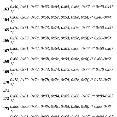
*/
0x40
,
0x61
,
0x62
,
0x63
,
0x64
,
0x65
,
0x66
,
0x67
,
/* 0x40-0x47
163
*/
0x68
,
0x69
,
0x6a
,
0x6b
,
0x6c
,
0x6d
,
0x6e
,
0x6f
,
/* 0x48-0x4f
164
*/
0x70
,
0x71
,
0x72
,
0x73
,
0x74
,
0x75
,
0x76
,
0x77
,
/* 0x50-0x57
165
*/
0x78
,
0x79
,
0x7a
,
0x5b
,
0x5c
,
0x5d
,
0x5e
,
0x5f
,
/* 0x58-0x5f
166
*/
0x60
,
0x61
,
0x62
,
0x63
,
0x64
,
0x65
,
0x66
,
0x67
,
/* 0x60-0x67
167
*/
0x68
,
0x69
,
0x6a
,
0x6b
,
0x6c
,
0x6d
,
0x6e
,
0x6f
,
/* 0x68-0x6f
168
*/
0x70
,
0x71
,
0x72
,
0x73
,
0x74
,
0x75
,
0x76
,
0x77
,
/* 0x70-0x77
169
*/
0x78
,
0x79
,
0x7a
,
0x7b
,
0x7c
,
0x7d
,
0x7e
,
0x7f
,
/* 0x78-0x7f
170
*/
171
0x80
,
0x81
,
0x82
,
0x83
,
0x84
,
0x85
,
0x86
,
0x87
,
/* 0x80-0x87
172
*/
0x88
,
0x89
,
0x8a
,
0x8b
,
0x8c
,
0x8d
,
0x8e
,
0x8f
,
/* 0x88-0x8f
173
*/
0x90
,
0x91
,
0x92
,
0x93
,
0x94
,
0x95
,
0x96
,
0x97
,
/* 0x90-0x97