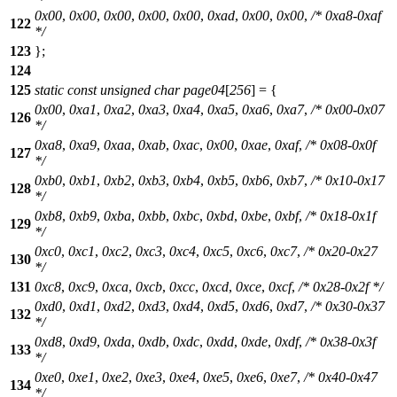
0x00
,
0x00
,
0x00
,
0x00
,
0x00
,
0xad
,
0x00
,
0x00
,
/* 0xa8-0xaf
122
*/
123
};
124
125
static
const
unsigned
char
page04
[
256
] = {
0x00
,
0xa1
,
0xa2
,
0xa3
,
0xa4
,
0xa5
,
0xa6
,
0xa7
,
/* 0x00-0x07
126
*/
0xa8
,
0xa9
,
0xaa
,
0xab
,
0xac
,
0x00
,
0xae
,
0xaf
,
/* 0x08-0x0f
127
*/
0xb0
,
0xb1
,
0xb2
,
0xb3
,
0xb4
,
0xb5
,
0xb6
,
0xb7
,
/* 0x10-0x17
128
*/
0xb8
,
0xb9
,
0xba
,
0xbb
,
0xbc
,
0xbd
,
0xbe
,
0xbf
,
/* 0x18-0x1f
129
*/
0xc0
,
0xc1
,
0xc2
,
0xc3
,
0xc4
,
0xc5
,
0xc6
,
0xc7
,
/* 0x20-0x27
130
*/
131
0xc8
,
0xc9
,
0xca
,
0xcb
,
0xcc
,
0xcd
,
0xce
,
0xcf
,
/* 0x28-0x2f */
0xd0
,
0xd1
,
0xd2
,
0xd3
,
0xd4
,
0xd5
,
0xd6
,
0xd7
,
/* 0x30-0x37
132
*/
0xd8
,
0xd9
,
0xda
,
0xdb
,
0xdc
,
0xdd
,
0xde
,
0xdf
,
/* 0x38-0x3f
133
*/
0xe0
,
0xe1
,
0xe2
,
0xe3
,
0xe4
,
0xe5
,
0xe6
,
0xe7
,
/* 0x40-0x47
134
*/