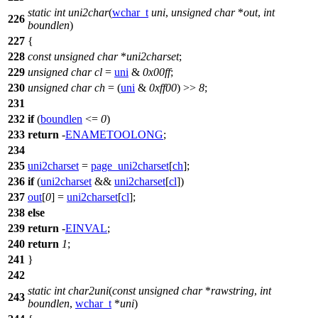
static
int
uni2char
(
wchar_t
uni
,
unsigned
char
*
out
,
int
226
boundlen
)
227
{
228
const
unsigned
char
*
uni2charset
;
229
unsigned
char
cl
=
uni
&
0x00ff
;
230
unsigned
char
ch
= (
uni
&
0xff00
) >>
8
;
231
232
if
(
boundlen
<=
0
)
233
return
-
ENAMETOOLONG
;
234
235
uni2charset
=
page_uni2charset
[
ch
];
236
if
(
uni2charset
&&
uni2charset
[
cl
])
237
out
[
0
] =
uni2charset
[
cl
];
238
else
239
return
-
EINVAL
;
240
return
1
;
241
}
242
static
int
char2uni
(
const
unsigned
char
*
rawstring
,
int
243
boundlen
,
wchar_t
*
uni
)