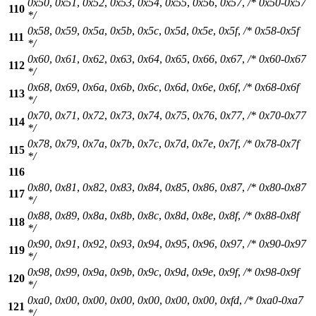
0x50
,
0x51
,
0x52
,
0x53
,
0x54
,
0x55
,
0x56
,
0x57
,
/* 0x50-0x57
110
*/
0x58
,
0x59
,
0x5a
,
0x5b
,
0x5c
,
0x5d
,
0x5e
,
0x5f
,
/* 0x58-0x5f
111
*/
0x60
,
0x61
,
0x62
,
0x63
,
0x64
,
0x65
,
0x66
,
0x67
,
/* 0x60-0x67
112
*/
0x68
,
0x69
,
0x6a
,
0x6b
,
0x6c
,
0x6d
,
0x6e
,
0x6f
,
/* 0x68-0x6f
113
*/
0x70
,
0x71
,
0x72
,
0x73
,
0x74
,
0x75
,
0x76
,
0x77
,
/* 0x70-0x77
114
*/
0x78
,
0x79
,
0x7a
,
0x7b
,
0x7c
,
0x7d
,
0x7e
,
0x7f
,
/* 0x78-0x7f
115
*/
116
0x80
,
0x81
,
0x82
,
0x83
,
0x84
,
0x85
,
0x86
,
0x87
,
/* 0x80-0x87
117
*/
0x88
,
0x89
,
0x8a
,
0x8b
,
0x8c
,
0x8d
,
0x8e
,
0x8f
,
/* 0x88-0x8f
118
*/
0x90
,
0x91
,
0x92
,
0x93
,
0x94
,
0x95
,
0x96
,
0x97
,
/* 0x90-0x97
119
*/
0x98
,
0x99
,
0x9a
,
0x9b
,
0x9c
,
0x9d
,
0x9e
,
0x9f
,
/* 0x98-0x9f
120
*/
0xa0
,
0x00
,
0x00
,
0x00
,
0x00
,
0x00
,
0x00
,
0xfd
,
/* 0xa0-0xa7
121
*/