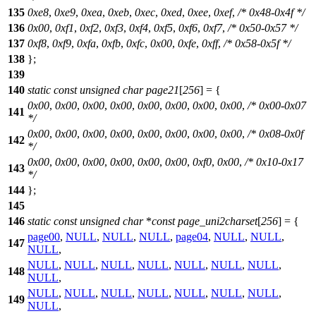
135
0xe8
,
0xe9
,
0xea
,
0xeb
,
0xec
,
0xed
,
0xee
,
0xef
,
/* 0x48-0x4f */
136
0x00
,
0xf1
,
0xf2
,
0xf3
,
0xf4
,
0xf5
,
0xf6
,
0xf7
,
/* 0x50-0x57 */
137
0xf8
,
0xf9
,
0xfa
,
0xfb
,
0xfc
,
0x00
,
0xfe
,
0xff
,
/* 0x58-0x5f */
138
};
139
140
static
const
unsigned
char
page21
[
256
] = {
0x00
,
0x00
,
0x00
,
0x00
,
0x00
,
0x00
,
0x00
,
0x00
,
/* 0x00-0x07
141
*/
0x00
,
0x00
,
0x00
,
0x00
,
0x00
,
0x00
,
0x00
,
0x00
,
/* 0x08-0x0f
142
*/
0x00
,
0x00
,
0x00
,
0x00
,
0x00
,
0x00
,
0xf0
,
0x00
,
/* 0x10-0x17
143
*/
144
};
145
146
static
const
unsigned
char
*
const
page_uni2charset
[
256
] = {
page00
,
NULL
,
NULL
,
NULL
,
page04
,
NULL
,
NULL
,
147
NULL
,
NULL
,
NULL
,
NULL
,
NULL
,
NULL
,
NULL
,
NULL
,
148
NULL
,
NULL
,
NULL
,
NULL
,
NULL
,
NULL
,
NULL
,
NULL
,
149
NULL
,