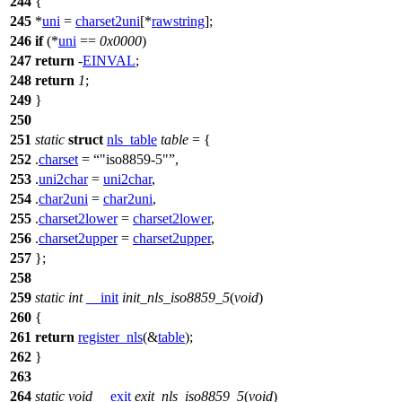
244
{
245
*
uni
=
charset2uni
[*
rawstring
];
246
if
(*
uni
==
0x0000
)
247
return
-
EINVAL
;
248
return
1
;
249
}
250
251
static
struct
nls_table
table
= {
252
.
charset
=
"iso8859-5"
,
253
.
uni2char
=
uni2char
,
254
.
char2uni
=
char2uni
,
255
.
charset2lower
=
charset2lower
,
256
.
charset2upper
=
charset2upper
,
257
};
258
259
static
int
__init
init_nls_iso8859_5
(
void
)
260
{
261
return
register_nls
(&
table
);
262
}
263
264
static
void
__exit
exit_nls_iso8859_5
(
void
)