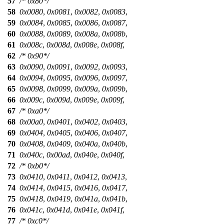
57
/* 0x80*/
58
0x0080
,
0x0081
,
0x0082
,
0x0083
,
59
0x0084
,
0x0085
,
0x0086
,
0x0087
,
60
0x0088
,
0x0089
,
0x008a
,
0x008b
,
61
0x008c
,
0x008d
,
0x008e
,
0x008f
,
62
/* 0x90*/
63
0x0090
,
0x0091
,
0x0092
,
0x0093
,
64
0x0094
,
0x0095
,
0x0096
,
0x0097
,
65
0x0098
,
0x0099
,
0x009a
,
0x009b
,
66
0x009c
,
0x009d
,
0x009e
,
0x009f
,
67
/* 0xa0*/
68
0x00a0
,
0x0401
,
0x0402
,
0x0403
,
69
0x0404
,
0x0405
,
0x0406
,
0x0407
,
70
0x0408
,
0x0409
,
0x040a
,
0x040b
,
71
0x040c
,
0x00ad
,
0x040e
,
0x040f
,
72
/* 0xb0*/
73
0x0410
,
0x0411
,
0x0412
,
0x0413
,
74
0x0414
,
0x0415
,
0x0416
,
0x0417
,
75
0x0418
,
0x0419
,
0x041a
,
0x041b
,
76
0x041c
,
0x041d
,
0x041e
,
0x041f
,
77
/* 0xc0*/