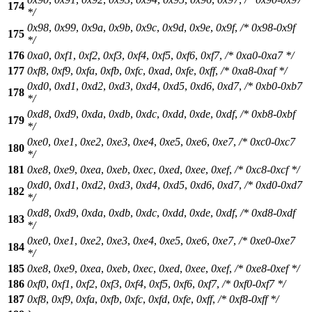
174
*/
0x98
,
0x99
,
0x9a
,
0x9b
,
0x9c
,
0x9d
,
0x9e
,
0x9f
,
/* 0x98-0x9f
175
*/
176
0xa0
,
0xf1
,
0xf2
,
0xf3
,
0xf4
,
0xf5
,
0xf6
,
0xf7
,
/* 0xa0-0xa7 */
177
0xf8
,
0xf9
,
0xfa
,
0xfb
,
0xfc
,
0xad
,
0xfe
,
0xff
,
/* 0xa8-0xaf */
0xd0
,
0xd1
,
0xd2
,
0xd3
,
0xd4
,
0xd5
,
0xd6
,
0xd7
,
/* 0xb0-0xb7
178
*/
0xd8
,
0xd9
,
0xda
,
0xdb
,
0xdc
,
0xdd
,
0xde
,
0xdf
,
/* 0xb8-0xbf
179
*/
0xe0
,
0xe1
,
0xe2
,
0xe3
,
0xe4
,
0xe5
,
0xe6
,
0xe7
,
/* 0xc0-0xc7
180
*/
181
0xe8
,
0xe9
,
0xea
,
0xeb
,
0xec
,
0xed
,
0xee
,
0xef
,
/* 0xc8-0xcf */
0xd0
,
0xd1
,
0xd2
,
0xd3
,
0xd4
,
0xd5
,
0xd6
,
0xd7
,
/* 0xd0-0xd7
182
*/
0xd8
,
0xd9
,
0xda
,
0xdb
,
0xdc
,
0xdd
,
0xde
,
0xdf
,
/* 0xd8-0xdf
183
*/
0xe0
,
0xe1
,
0xe2
,
0xe3
,
0xe4
,
0xe5
,
0xe6
,
0xe7
,
/* 0xe0-0xe7
184
*/
185
0xe8
,
0xe9
,
0xea
,
0xeb
,
0xec
,
0xed
,
0xee
,
0xef
,
/* 0xe8-0xef */
186
0xf0
,
0xf1
,
0xf2
,
0xf3
,
0xf4
,
0xf5
,
0xf6
,
0xf7
,
/* 0xf0-0xf7 */
187
0xf8
,
0xf9
,
0xfa
,
0xfb
,
0xfc
,
0xfd
,
0xfe
,
0xff
,
/* 0xf8-0xff */