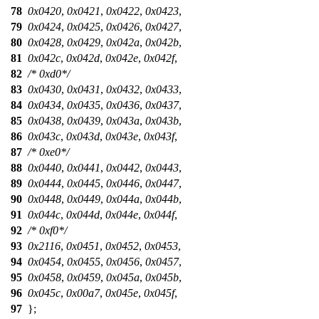
78
0x0420
,
0x0421
,
0x0422
,
0x0423
,
79
0x0424
,
0x0425
,
0x0426
,
0x0427
,
80
0x0428
,
0x0429
,
0x042a
,
0x042b
,
81
0x042c
,
0x042d
,
0x042e
,
0x042f
,
82
/* 0xd0*/
83
0x0430
,
0x0431
,
0x0432
,
0x0433
,
84
0x0434
,
0x0435
,
0x0436
,
0x0437
,
85
0x0438
,
0x0439
,
0x043a
,
0x043b
,
86
0x043c
,
0x043d
,
0x043e
,
0x043f
,
87
/* 0xe0*/
88
0x0440
,
0x0441
,
0x0442
,
0x0443
,
89
0x0444
,
0x0445
,
0x0446
,
0x0447
,
90
0x0448
,
0x0449
,
0x044a
,
0x044b
,
91
0x044c
,
0x044d
,
0x044e
,
0x044f
,
92
/* 0xf0*/
93
0x2116
,
0x0451
,
0x0452
,
0x0453
,
94
0x0454
,
0x0455
,
0x0456
,
0x0457
,
95
0x0458
,
0x0459
,
0x045a
,
0x045b
,
96
0x045c
,
0x00a7
,
0x045e
,
0x045f
,
97
};