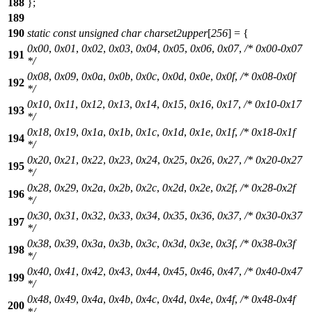
188
};
189
190
static
const
unsigned
char
charset2upper
[
256
] = {
0x00
,
0x01
,
0x02
,
0x03
,
0x04
,
0x05
,
0x06
,
0x07
,
/* 0x00-0x07
191
*/
0x08
,
0x09
,
0x0a
,
0x0b
,
0x0c
,
0x0d
,
0x0e
,
0x0f
,
/* 0x08-0x0f
192
*/
0x10
,
0x11
,
0x12
,
0x13
,
0x14
,
0x15
,
0x16
,
0x17
,
/* 0x10-0x17
193
*/
0x18
,
0x19
,
0x1a
,
0x1b
,
0x1c
,
0x1d
,
0x1e
,
0x1f
,
/* 0x18-0x1f
194
*/
0x20
,
0x21
,
0x22
,
0x23
,
0x24
,
0x25
,
0x26
,
0x27
,
/* 0x20-0x27
195
*/
0x28
,
0x29
,
0x2a
,
0x2b
,
0x2c
,
0x2d
,
0x2e
,
0x2f
,
/* 0x28-0x2f
196
*/
0x30
,
0x31
,
0x32
,
0x33
,
0x34
,
0x35
,
0x36
,
0x37
,
/* 0x30-0x37
197
*/
0x38
,
0x39
,
0x3a
,
0x3b
,
0x3c
,
0x3d
,
0x3e
,
0x3f
,
/* 0x38-0x3f
198
*/
0x40
,
0x41
,
0x42
,
0x43
,
0x44
,
0x45
,
0x46
,
0x47
,
/* 0x40-0x47
199
*/
0x48
,
0x49
,
0x4a
,
0x4b
,
0x4c
,
0x4d
,
0x4e
,
0x4f
,
/* 0x48-0x4f
200
*/