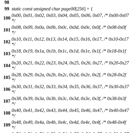
98
99
static
const
unsigned
char
page00
[
256
] = {
0x00
,
0x01
,
0x02
,
0x03
,
0x04
,
0x05
,
0x06
,
0x07
,
/* 0x00-0x07
100
*/
0x08
,
0x09
,
0x0a
,
0x0b
,
0x0c
,
0x0d
,
0x0e
,
0x0f
,
/* 0x08-0x0f
101
*/
0x10
,
0x11
,
0x12
,
0x13
,
0x14
,
0x15
,
0x16
,
0x17
,
/* 0x10-0x17
102
*/
0x18
,
0x19
,
0x1a
,
0x1b
,
0x1c
,
0x1d
,
0x1e
,
0x1f
,
/* 0x18-0x1f
103
*/
0x20
,
0x21
,
0x22
,
0x23
,
0x24
,
0x25
,
0x26
,
0x27
,
/* 0x20-0x27
104
*/
0x28
,
0x29
,
0x2a
,
0x2b
,
0x2c
,
0x2d
,
0x2e
,
0x2f
,
/* 0x28-0x2f
105
*/
0x30
,
0x31
,
0x32
,
0x33
,
0x34
,
0x35
,
0x36
,
0x37
,
/* 0x30-0x37
106
*/
0x38
,
0x39
,
0x3a
,
0x3b
,
0x3c
,
0x3d
,
0x3e
,
0x3f
,
/* 0x38-0x3f
107
*/
0x40
,
0x41
,
0x42
,
0x43
,
0x44
,
0x45
,
0x46
,
0x47
,
/* 0x40-0x47
108
*/
0x48
,
0x49
,
0x4a
,
0x4b
,
0x4c
,
0x4d
,
0x4e
,
0x4f
,
/* 0x48-0x4f
109
*/