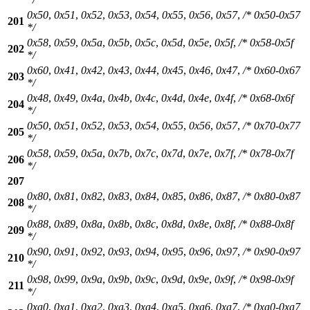
0x50
,
0x51
,
0x52
,
0x53
,
0x54
,
0x55
,
0x56
,
0x57
,
/* 0x50-0x57
201
*/
0x58
,
0x59
,
0x5a
,
0x5b
,
0x5c
,
0x5d
,
0x5e
,
0x5f
,
/* 0x58-0x5f
202
*/
0x60
,
0x41
,
0x42
,
0x43
,
0x44
,
0x45
,
0x46
,
0x47
,
/* 0x60-0x67
203
*/
0x48
,
0x49
,
0x4a
,
0x4b
,
0x4c
,
0x4d
,
0x4e
,
0x4f
,
/* 0x68-0x6f
204
*/
0x50
,
0x51
,
0x52
,
0x53
,
0x54
,
0x55
,
0x56
,
0x57
,
/* 0x70-0x77
205
*/
0x58
,
0x59
,
0x5a
,
0x7b
,
0x7c
,
0x7d
,
0x7e
,
0x7f
,
/* 0x78-0x7f
206
*/
207
0x80
,
0x81
,
0x82
,
0x83
,
0x84
,
0x85
,
0x86
,
0x87
,
/* 0x80-0x87
208
*/
0x88
,
0x89
,
0x8a
,
0x8b
,
0x8c
,
0x8d
,
0x8e
,
0x8f
,
/* 0x88-0x8f
209
*/
0x90
,
0x91
,
0x92
,
0x93
,
0x94
,
0x95
,
0x96
,
0x97
,
/* 0x90-0x97
210
*/
0x98
,
0x99
,
0x9a
,
0x9b
,
0x9c
,
0x9d
,
0x9e
,
0x9f
,
/* 0x98-0x9f
211
*/
0xa0
,
0xa1
,
0xa2
,
0xa3
,
0xa4
,
0xa5
,
0xa6
,
0xa7
,
/* 0xa0-0xa7