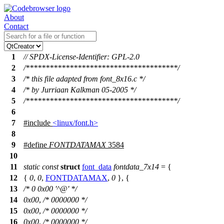
About
Contact
1
// SPDX-License-Identifier: GPL-2.0
2
/**************************************/
3
/* this file adapted from font_8x16.c */
4
/* by Jurriaan Kalkman 05-2005 */
5
/**************************************/
6
7
#include
<linux/font.h>
8
9
#define
FONTDATAMAX
3584
10
11
static
const
struct
font_data
fontdata_7x14
= {
12
{
0
,
0
,
FONTDATAMAX
,
0
}, {
13
/* 0 0x00 '^@' */
14
0x00
,
/* 0000000 */
15
0x00
,
/* 0000000 */
16
0x00
,
/* 0000000 */