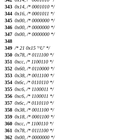
343
0x14
,
/* 0001010 */
344
0x16
,
/* 0001011 */
345
0x00
,
/* 0000000 */
346
0x00
,
/* 0000000 */
347
0x00
,
/* 0000000 */
348
349
/* 21 0x15 '^U' */
350
0x78
,
/* 0111100 */
351
0xcc
,
/* 1100110 */
352
0x60
,
/* 0110000 */
353
0x38
,
/* 0011100 */
354
0x6c
,
/* 0110110 */
355
0xc6
,
/* 1100011 */
356
0xc6
,
/* 1100011 */
357
0x6c
,
/* 0110110 */
358
0x38
,
/* 0011100 */
359
0x18
,
/* 0001100 */
360
0xcc
,
/* 1100110 */
361
0x78
,
/* 0111100 */
362
0x00
,
/* 0000000 */