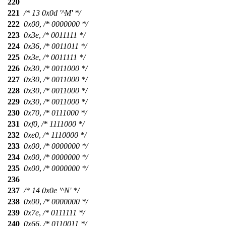
220
221
/* 13 0x0d '^M' */
222
0x00
,
/* 0000000 */
223
0x3e
,
/* 0011111 */
224
0x36
,
/* 0011011 */
225
0x3e
,
/* 0011111 */
226
0x30
,
/* 0011000 */
227
0x30
,
/* 0011000 */
228
0x30
,
/* 0011000 */
229
0x30
,
/* 0011000 */
230
0x70
,
/* 0111000 */
231
0xf0
,
/* 1111000 */
232
0xe0
,
/* 1110000 */
233
0x00
,
/* 0000000 */
234
0x00
,
/* 0000000 */
235
0x00
,
/* 0000000 */
236
237
/* 14 0x0e '^N' */
238
0x00
,
/* 0000000 */
239
0x7e
,
/* 0111111 */
240
0x66
,
/* 0110011 */