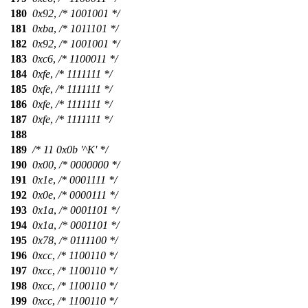
180
0x92
,
/* 1001001 */
181
0xba
,
/* 1011101 */
182
0x92
,
/* 1001001 */
183
0xc6
,
/* 1100011 */
184
0xfe
,
/* 1111111 */
185
0xfe
,
/* 1111111 */
186
0xfe
,
/* 1111111 */
187
0xfe
,
/* 1111111 */
188
189
/* 11 0x0b '^K' */
190
0x00
,
/* 0000000 */
191
0x1e
,
/* 0001111 */
192
0x0e
,
/* 0000111 */
193
0x1a
,
/* 0001101 */
194
0x1a
,
/* 0001101 */
195
0x78
,
/* 0111100 */
196
0xcc
,
/* 1100110 */
197
0xcc
,
/* 1100110 */
198
0xcc
,
/* 1100110 */
199
0xcc
,
/* 1100110 */