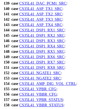
139
case
CS35L41_DAC_PCM1_SRC
:
140
case
CS35L41_ASP_TX1_SRC
:
141
case
CS35L41_ASP_TX2_SRC
:
142
case
CS35L41_ASP_TX3_SRC
:
143
case
CS35L41_ASP_TX4_SRC
:
144
case
CS35L41_DSP1_RX1_SRC
:
145
case
CS35L41_DSP1_RX2_SRC
:
146
case
CS35L41_DSP1_RX3_SRC
:
147
case
CS35L41_DSP1_RX4_SRC
:
148
case
CS35L41_DSP1_RX5_SRC
:
149
case
CS35L41_DSP1_RX6_SRC
:
150
case
CS35L41_DSP1_RX7_SRC
:
151
case
CS35L41_DSP1_RX8_SRC
:
152
case
CS35L41_NGATE1_SRC
:
153
case
CS35L41_NGATE2_SRC
:
154
case
CS35L41_AMP_DIG_VOL_CTRL
:
155
case
CS35L41_VPBR_CFG
:
156
case
CS35L41_VBBR_CFG
:
157
case
CS35L41_VPBR_STATUS
:
158
case
CS35L41_VBBR_STATUS
: