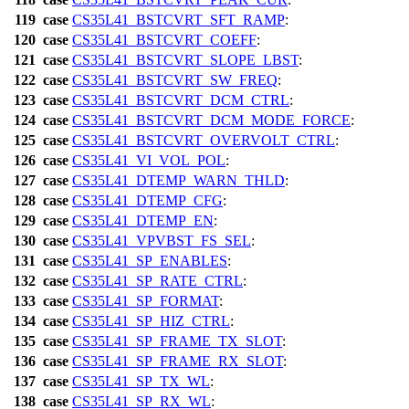
119
case
CS35L41_BSTCVRT_SFT_RAMP
:
120
case
CS35L41_BSTCVRT_COEFF
:
121
case
CS35L41_BSTCVRT_SLOPE_LBST
:
122
case
CS35L41_BSTCVRT_SW_FREQ
:
123
case
CS35L41_BSTCVRT_DCM_CTRL
:
124
case
CS35L41_BSTCVRT_DCM_MODE_FORCE
:
125
case
CS35L41_BSTCVRT_OVERVOLT_CTRL
:
126
case
CS35L41_VI_VOL_POL
:
127
case
CS35L41_DTEMP_WARN_THLD
:
128
case
CS35L41_DTEMP_CFG
:
129
case
CS35L41_DTEMP_EN
:
130
case
CS35L41_VPVBST_FS_SEL
:
131
case
CS35L41_SP_ENABLES
:
132
case
CS35L41_SP_RATE_CTRL
:
133
case
CS35L41_SP_FORMAT
:
134
case
CS35L41_SP_HIZ_CTRL
:
135
case
CS35L41_SP_FRAME_TX_SLOT
:
136
case
CS35L41_SP_FRAME_RX_SLOT
:
137
case
CS35L41_SP_TX_WL
:
138
case
CS35L41_SP_RX_WL
: