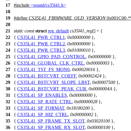
17
#include
<sound/cs35l41.h>
18
19
#define
CS35L41_FIRMWARE_OLD_VERSION
0x001C00 /* 
20
21
static
const
struct
reg_default
cs35l41_reg
[] = {
22
{
CS35L41_PWR_CTRL1
,
0x00000000
},
23
{
CS35L41_PWR_CTRL2
,
0x00000000
},
24
{
CS35L41_PWR_CTRL3
,
0x01000010
},
25
{
CS35L41_GPIO_PAD_CONTROL
,
0x00000000
},
26
{
CS35L41_GLOBAL_CLK_CTRL
,
0x00000003
},
27
{
CS35L41_TST_FS_MON0
,
0x00020016
},
28
{
CS35L41_BSTCVRT_COEFF
,
0x00002424
},
29
{
CS35L41_BSTCVRT_SLOPE_LBST
,
0x00007500
},
30
{
CS35L41_BSTCVRT_PEAK_CUR
,
0x0000004A
},
31
{
CS35L41_SP_ENABLES
,
0x00000000
},
32
{
CS35L41_SP_RATE_CTRL
,
0x00000028
},
33
{
CS35L41_SP_FORMAT
,
0x18180200
},
34
{
CS35L41_SP_HIZ_CTRL
,
0x00000002
},
35
{
CS35L41_SP_FRAME_TX_SLOT
,
0x03020100
},
36
{
CS35L41_SP_FRAME_RX_SLOT
,
0x00000100
},