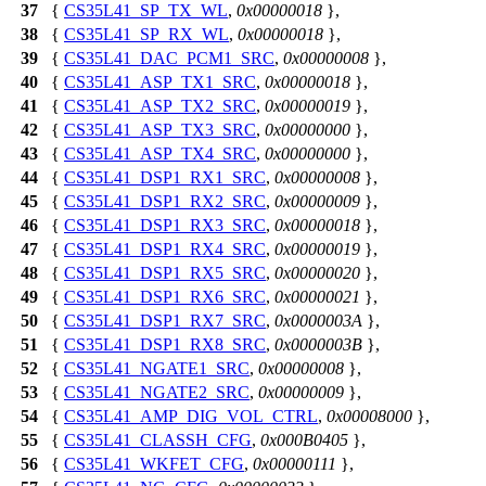
37
{
CS35L41_SP_TX_WL
,
0x00000018
},
38
{
CS35L41_SP_RX_WL
,
0x00000018
},
39
{
CS35L41_DAC_PCM1_SRC
,
0x00000008
},
40
{
CS35L41_ASP_TX1_SRC
,
0x00000018
},
41
{
CS35L41_ASP_TX2_SRC
,
0x00000019
},
42
{
CS35L41_ASP_TX3_SRC
,
0x00000000
},
43
{
CS35L41_ASP_TX4_SRC
,
0x00000000
},
44
{
CS35L41_DSP1_RX1_SRC
,
0x00000008
},
45
{
CS35L41_DSP1_RX2_SRC
,
0x00000009
},
46
{
CS35L41_DSP1_RX3_SRC
,
0x00000018
},
47
{
CS35L41_DSP1_RX4_SRC
,
0x00000019
},
48
{
CS35L41_DSP1_RX5_SRC
,
0x00000020
},
49
{
CS35L41_DSP1_RX6_SRC
,
0x00000021
},
50
{
CS35L41_DSP1_RX7_SRC
,
0x0000003A
},
51
{
CS35L41_DSP1_RX8_SRC
,
0x0000003B
},
52
{
CS35L41_NGATE1_SRC
,
0x00000008
},
53
{
CS35L41_NGATE2_SRC
,
0x00000009
},
54
{
CS35L41_AMP_DIG_VOL_CTRL
,
0x00008000
},
55
{
CS35L41_CLASSH_CFG
,
0x000B0405
},
56
{
CS35L41_WKFET_CFG
,
0x00000111
},