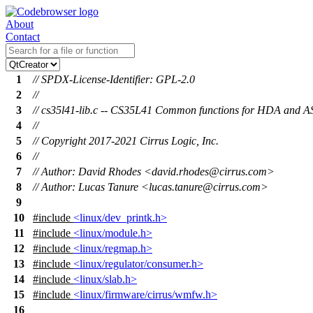
About
Contact
1
// SPDX-License-Identifier: GPL-2.0
2
//
3
// cs35l41-lib.c -- CS35L41 Common functions for HDA and A
4
//
5
// Copyright 2017-2021 Cirrus Logic, Inc.
6
//
7
// Author: David Rhodes <david.rhodes@cirrus.com>
8
// Author: Lucas Tanure <lucas.tanure@cirrus.com>
9
10
#include
<linux/dev_printk.h>
11
#include
<linux/module.h>
12
#include
<linux/regmap.h>
13
#include
<linux/regulator/consumer.h>
14
#include
<linux/slab.h>
15
#include
<linux/firmware/cirrus/wmfw.h>
16