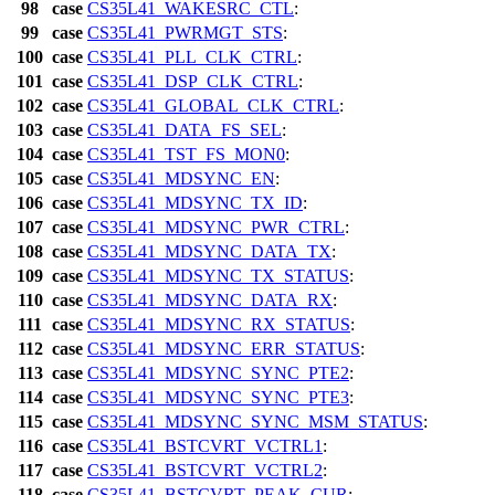
98
case
CS35L41_WAKESRC_CTL
:
99
case
CS35L41_PWRMGT_STS
:
100
case
CS35L41_PLL_CLK_CTRL
:
101
case
CS35L41_DSP_CLK_CTRL
:
102
case
CS35L41_GLOBAL_CLK_CTRL
:
103
case
CS35L41_DATA_FS_SEL
:
104
case
CS35L41_TST_FS_MON0
:
105
case
CS35L41_MDSYNC_EN
:
106
case
CS35L41_MDSYNC_TX_ID
:
107
case
CS35L41_MDSYNC_PWR_CTRL
:
108
case
CS35L41_MDSYNC_DATA_TX
:
109
case
CS35L41_MDSYNC_TX_STATUS
:
110
case
CS35L41_MDSYNC_DATA_RX
:
111
case
CS35L41_MDSYNC_RX_STATUS
:
112
case
CS35L41_MDSYNC_ERR_STATUS
:
113
case
CS35L41_MDSYNC_SYNC_PTE2
:
114
case
CS35L41_MDSYNC_SYNC_PTE3
:
115
case
CS35L41_MDSYNC_SYNC_MSM_STATUS
:
116
case
CS35L41_BSTCVRT_VCTRL1
:
117
case
CS35L41_BSTCVRT_VCTRL2
:
118
case
CS35L41_BSTCVRT_PEAK_CUR
: