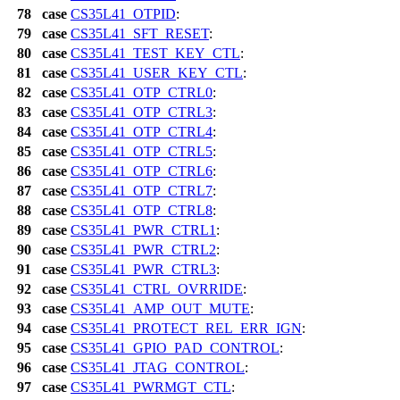
78
case
CS35L41_OTPID
:
79
case
CS35L41_SFT_RESET
:
80
case
CS35L41_TEST_KEY_CTL
:
81
case
CS35L41_USER_KEY_CTL
:
82
case
CS35L41_OTP_CTRL0
:
83
case
CS35L41_OTP_CTRL3
:
84
case
CS35L41_OTP_CTRL4
:
85
case
CS35L41_OTP_CTRL5
:
86
case
CS35L41_OTP_CTRL6
:
87
case
CS35L41_OTP_CTRL7
:
88
case
CS35L41_OTP_CTRL8
:
89
case
CS35L41_PWR_CTRL1
:
90
case
CS35L41_PWR_CTRL2
:
91
case
CS35L41_PWR_CTRL3
:
92
case
CS35L41_CTRL_OVRRIDE
:
93
case
CS35L41_AMP_OUT_MUTE
:
94
case
CS35L41_PROTECT_REL_ERR_IGN
:
95
case
CS35L41_GPIO_PAD_CONTROL
:
96
case
CS35L41_JTAG_CONTROL
:
97
case
CS35L41_PWRMGT_CTL
: