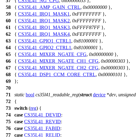
57
{
CS35L41_NG_CFG
,
0x00000033
},
58
{
CS35L41_AMP_GAIN_CTRL
,
0x00000000
},
59
{
CS35L41_IRQ1_MASK1
,
0xFFFFFFFF
},
60
{
CS35L41_IRQ1_MASK2
,
0xFFFFFFFF
},
61
{
CS35L41_IRQ1_MASK3
,
0xFFFF87FF
},
62
{
CS35L41_IRQ1_MASK4
,
0xFEFFFFFF
},
63
{
CS35L41_GPIO1_CTRL1
,
0x81000001
},
64
{
CS35L41_GPIO2_CTRL1
,
0x81000001
},
65
{
CS35L41_MIXER_NGATE_CFG
,
0x00000000
},
66
{
CS35L41_MIXER_NGATE_CH1_CFG
,
0x00000303
},
67
{
CS35L41_MIXER_NGATE_CH2_CFG
,
0x00000303
},
68
{
CS35L41_DSP1_CCM_CORE_CTRL
,
0x00000101
},
69
};
70
71
static
bool
cs35l41_readable_reg
(
struct
device
*
dev
,
unsigned
72
{
73
switch
(
reg
) {
74
case
CS35L41_DEVID
:
75
case
CS35L41_REVID
:
76
case
CS35L41_FABID
:
77
case
CS35L41_RELID
: