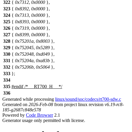
322
{
0x7312
,
0x0000
},
323
{
0x8392
,
0x0000
},
324
{
0x7313
,
0x0000
},
325
{
0x8393
,
0x0000
},
326
{
0x7319
,
0x0000
},
327
{
0x8399
,
0x0000
},
328
{
0x75201a
,
0x8003
},
329
{
0x752045
,
0x5289
},
330
{
0x752048
,
0xd049
},
331
{
0x75204a
,
0xa83b
},
332
{
0x75206b
,
0x5064
},
333
};
334
335
#
endif
/* __RT700_H__ */
336
Generated while processing
linux/sound/soc/codecs/rt700-sdw.c
Generated on
2026-Feb-08
from project linux revision
v6.19-rc8-
185-g2687c848e578
Powered by
Code Browser
2.1
Generator usage only permitted with license.