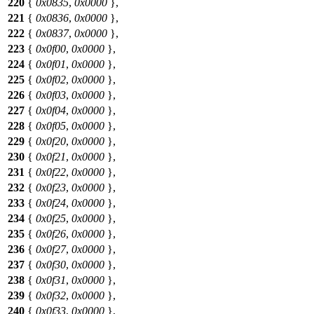
220
{
0x0835
,
0x0000
},
221
{
0x0836
,
0x0000
},
222
{
0x0837
,
0x0000
},
223
{
0x0f00
,
0x0000
},
224
{
0x0f01
,
0x0000
},
225
{
0x0f02
,
0x0000
},
226
{
0x0f03
,
0x0000
},
227
{
0x0f04
,
0x0000
},
228
{
0x0f05
,
0x0000
},
229
{
0x0f20
,
0x0000
},
230
{
0x0f21
,
0x0000
},
231
{
0x0f22
,
0x0000
},
232
{
0x0f23
,
0x0000
},
233
{
0x0f24
,
0x0000
},
234
{
0x0f25
,
0x0000
},
235
{
0x0f26
,
0x0000
},
236
{
0x0f27
,
0x0000
},
237
{
0x0f30
,
0x0000
},
238
{
0x0f31
,
0x0000
},
239
{
0x0f32
,
0x0000
},
240
{
0x0f33
,
0x0000
},