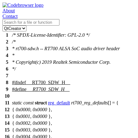
About
Contact
1
/* SPDX-License-Identifier: GPL-2.0 */
2
/*
3
* rt700-sdw.h -- RT700 ALSA SoC audio driver header
4
*
5
* Copyright(c) 2019 Realtek Semiconductor Corp.
6
*/
7
8
#
ifndef
__RT700_SDW_H__
9
#define
__RT700_SDW_H__
10
11
static
const
struct
reg_default
rt700_reg_defaults
[] = {
12
{
0x0000
,
0x0000
},
13
{
0x0001
,
0x0000
},
14
{
0x0002
,
0x0000
},
15
{
0x0003
,
0x0000
},
16
{
0x0004
,
0x0000
},